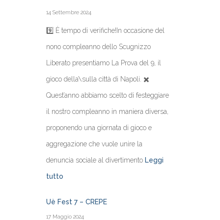
14 Settembre 2024
9️⃣ È tempo di verifiche!In occasione del
nono compleanno dello Scugnizzo
Liberato presentiamo La Prova del 9, il
gioco della\sulla città di Napoli. ✖️
Quest’anno abbiamo scelto di festeggiare
il nostro compleanno in maniera diversa,
proponendo una giornata di gioco e
aggregazione che vuole unire la
denuncia sociale al divertimento
Leggi
tutto
Uè Fest 7 – CREPE
17 Maggio 2024