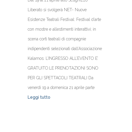
Dal 19 al 21 aprile allo Scugnizzo
Liberato si svolgerà NET- Nuove
Esistenze Teatrali Festival: Festival d’arte
con mostre e allestimenti interattivi; in
scena corti teatrali di compagnie
indipendenti selezionati dall’Associazione
Kalamos. L’INGRESSO ALL’EVENTO E’
GRATUITO.LE PRENOTAZIONI SONO
PER GLI SPETTACOLI TEATRALI Da
venerdì 19 a domenica 21 aprile parte
Leggi tutto