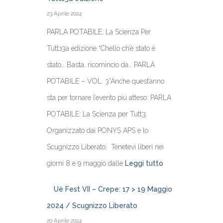
23 Aprile 2024
PARLA POTABILE: La Scienza Per
Tuttз3a edizione “Chello ch’è stato è
stato… Basta, ricomincio da… PARLA
POTABILE – VOL. 3”Anche quest’anno
sta per tornare l’evento più atteso: PARLA
POTABILE: La Scienza per Tutt3.
Organizzato dai PONYS APS e lo
Scugnizzo Liberato. Tenetevi liberi nei
giorni 8 e 9 maggio dalle
Leggi tutto
Uè Fest VII – Crepe: 17 > 19 Maggio
2024 / Scugnizzo Liberato
20 Aprile 2024