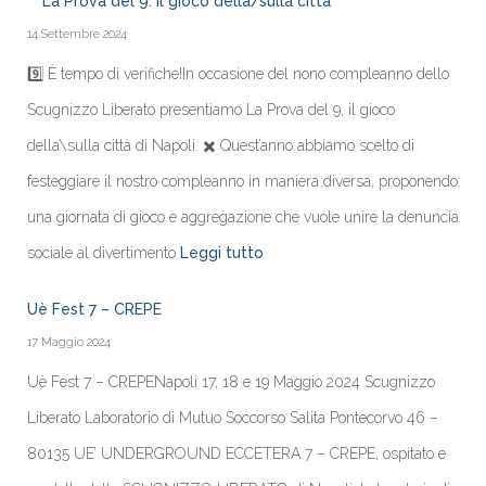
La Prova del 9: Il gioco della/sulla città
14 Settembre 2024
9️⃣ È tempo di verifiche!In occasione del nono compleanno dello
Scugnizzo Liberato presentiamo La Prova del 9, il gioco
della\sulla città di Napoli. ✖️ Quest’anno abbiamo scelto di
festeggiare il nostro compleanno in maniera diversa, proponendo
una giornata di gioco e aggregazione che vuole unire la denuncia
sociale al divertimento
Leggi tutto
Uè Fest 7 – CREPE
17 Maggio 2024
Uè Fest 7 – CREPENapoli 17, 18 e 19 Maggio 2024 Scugnizzo
Liberato Laboratorio di Mutuo Soccorso Salita Pontecorvo 46 –
80135 UE’ UNDERGROUND ECCETERA 7 – CREPE, ospitato e