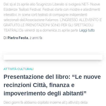
Dal 19 al 21 aprile allo Scugnizzo Liberato si svolgerà NET- Nuove
Esistenze Teatrali Festival: Festival d’arte con mostre e allestimenti
interattivi; in scena corti teatrali di compagnie indipendenti
selezionati dall’Associazione Kalamos. L’INGRESSO ALL’EVENTO E’
GRATUITO.LE PRENOTAZIONI SONO PER GLI SPETTACOLI
TEATRALI Da venerdì 19 a domenica 21 aprile parte
Leggi tutto
Di
Pietro Festa
,
2 anni
fa
ATTIVITÀ CULTURALI
Presentazione del libro: “Le nuove
recinzioni Città, finanza e
impoverimento degli abitanti”
Dieci giorni fa abbiamo ospitato insieme all3 attivist3 della