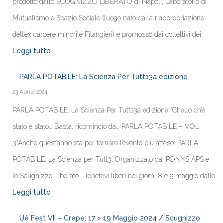
prodotto dallo SCUGNIZZO LIBERATO di Napoli, Laboratorio di
Mutualismo e Spazio Sociale (luogo nato dalla riappropriazione
dell’ex carcere minorile Filangieri) e promosso dai collettivi dei
Leggi tutto
PARLA POTABILE: La Scienza Per Tuttз3a edizione
23 Aprile 2024
PARLA POTABILE: La Scienza Per Tuttз3a edizione “Chello ch’è
stato è stato… Basta, ricomincio da… PARLA POTABILE – VOL.
3”Anche quest’anno sta per tornare l’evento più atteso: PARLA
POTABILE: La Scienza per Tutt3. Organizzato dai PONYS APS e
lo Scugnizzo Liberato. Tenetevi liberi nei giorni 8 e 9 maggio dalle
Leggi tutto
Uè Fest VII – Crepe: 17 > 19 Maggio 2024 / Scugnizzo