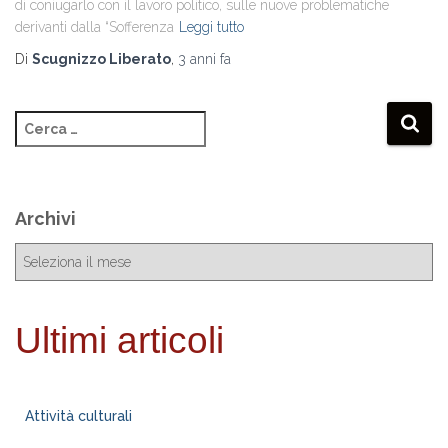
di coniugarlo con il lavoro politico, sulle nuove problematiche
derivanti dalla “Sofferenza
Leggi tutto
Di
Scugnizzo Liberato
,
3 anni
fa
Archivi
Ultimi articoli
Attività culturali