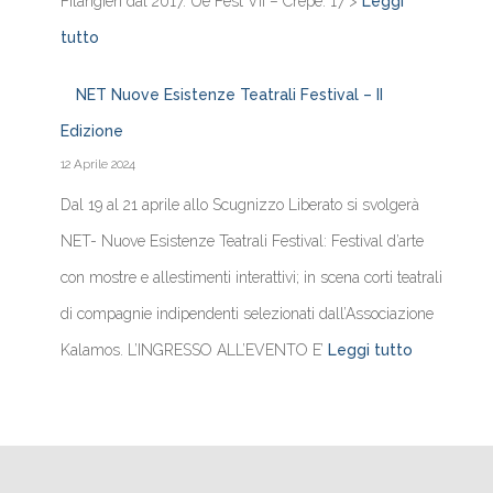
Filangieri dal 2017. Uè Fest VII – Crepe: 17 >
Leggi
tutto
NET Nuove Esistenze Teatrali Festival – II
Edizione
12 Aprile 2024
Dal 19 al 21 aprile allo Scugnizzo Liberato si svolgerà
NET- Nuove Esistenze Teatrali Festival: Festival d’arte
con mostre e allestimenti interattivi; in scena corti teatrali
di compagnie indipendenti selezionati dall’Associazione
Kalamos. L’INGRESSO ALL’EVENTO E’
Leggi tutto