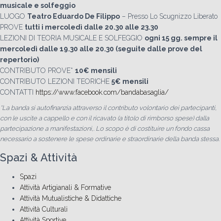
musicale e solfeggio
LUOGO
Teatro Eduardo De Filippo
– Presso Lo Scugnizzo Liberato
PROVE
tutti i mercoledì dalle 20.30 alle 23.30
LEZIONI DI TEORIA MUSICALE E SOLFEGGIO
ogni 15 gg. sempre il
mercoledì dalle 19.30 alle 20.30 (seguite dalle prove del
repertorio)
CONTRIBUTO PROVE*
10€ mensili
CONTRIBUTO LEZIONI TEORICHE
5€ mensili
CONTATTI
https://www.facebook.com/bandabasaglia/
*La banda si autofinanzia attraverso il contributo volontario dei partecipanti,
con le uscite a cappello e
con il ricavato (a titolo di rimborso spese) dalla
partecipazione a manifestazioni,. Lo scopo è di costituire un fondo cassa
necessario a sostenere le spese ordinarie e straordinarie della banda stessa.
Spazi & Attività
Spazi
Attività Artigianali & Formative
Attività Mutualistiche & Didattiche
Attività Culturali
Attività Sportive